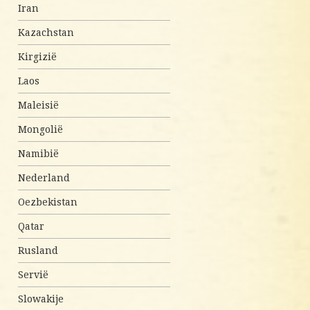
Iran
Kazachstan
Kirgizië
Laos
Maleisië
Mongolië
Namibië
Nederland
Oezbekistan
Qatar
Rusland
Servië
Slowakije