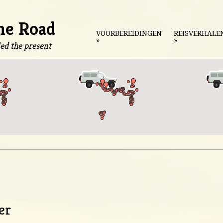
he Road
VOORBEREIDINGEN
REISVERHALE
»
»
lled the present
er