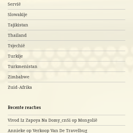
Servië
Slowakije
Tajikistan
Thailand
Tsjechië
Turkije
Turkmenistan
Zimbabwe
Zuid-Afrika
Recente reacties
Vivod Iz Zapoya Na Domy_cnSi
op
Mongolië
Annieke
op
Verkoop Van De Travelbug